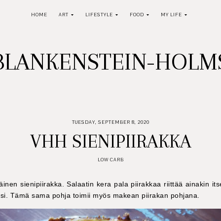
HOME
ART
LIFESTYLE
FOOD
MY LIFE
BLANKENSTEIN-HOL
TUESDAY, SEPTEMBER 8, 2020
VHH SIENIPIIRAKKA
LOW CARB
äinen sienipiirakka. Salaatin kera pala piirakkaa riittää ainakin its
eksi. Tämä sama pohja toimii myös makean piirakan pohjana.