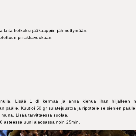
ja laita hetkeksi jääkaappiin jähmettymään.
hotettuun piirakkavuokaan.
nnulla. Lisää 1 dl kermaa ja anna kiehua ihan hiljalleen 
 päälle. Kuutioi 50 gr sulatejuustoa ja ripottele se sienien päälle
muna. Lisää tarvittaessa suolaa.
00 asteessa uuni alaosassa noin 25min.