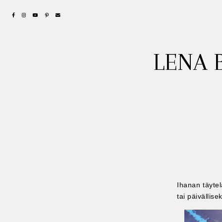
LENA 
Ihanan täytel
tai päivällis