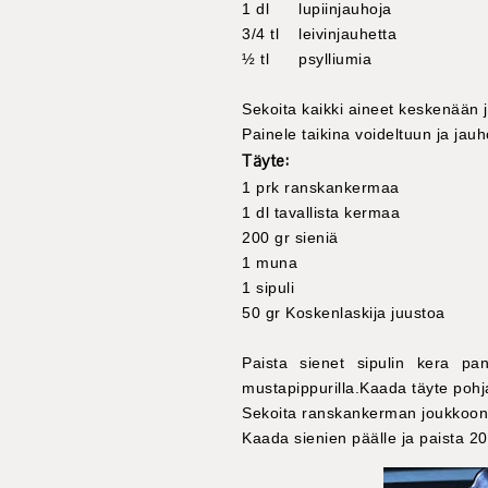
1 dl lupiinjauhoja
3/4 tl leivinjauhetta
½ tl psylliumia
Sekoita kaikki aineet keskenään 
Painele taikina voideltuun ja jau
Täyte:
1 prk ranskankermaa
1 dl tavallista kermaa
200 gr sieniä
1 muna
1 sipuli
50 gr Koskenlaskija juustoa
Paista sienet sipulin kera pa
mustapippurilla.Kaada täyte pohjan
Sekoita ranskankerman joukkoon 
Kaada sienien päälle ja paista 2