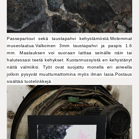
Passepartout sekä taustapahvi kehystämöstä.Molemmat
museolaatua.Valkoinen 3mm taustapahvi ja paspis 1.6
mm. Maalauksen voi suoraan laittaa seinälle näin tai
halutessasi teetä kehykset. Kustannussyistä en kehystänyt
näitä valmiiksi. Työt ovat suojattu monella eri aineella
jolloin pysyvät muuttumattomina myös ilman lasia.Postaus
sisältää tuotelinkkejä.