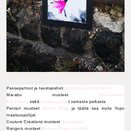
Passepartout ja taustapahvit
Itäisenkadu Kehystämö
Marabu musteet
Itäisenkadun
Kehystämö
sekä
maalauspohja
t samasta paikasta
Pentart musteet
Konsta Shop
ja täältä saa myös Yupo
maalauspohjat.
Couture Creations musteet
Inspiraatio
Rangers musteet
Nannan Paperi ja Helmi