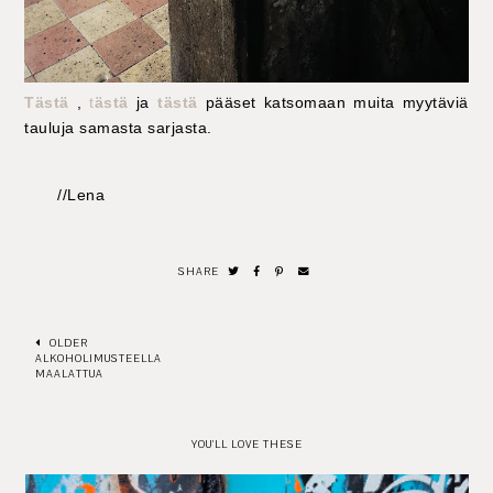
Tästä
,
t
ästä
ja
tästä
pääset katsomaan muita myytäviä
tauluja samasta sarjasta.
//Lena
SHARE
OLDER
ALKOHOLIMUSTEELLA
MAALATTUA
YOU'LL LOVE THESE