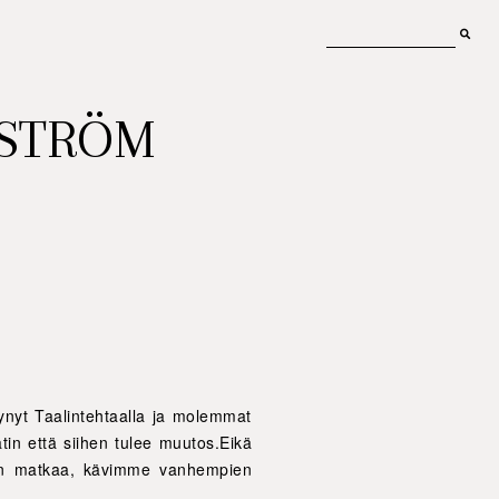
MSTRÖM
tynyt Taalintehtaalla ja molemmat
ätin että siihen tulee muutos.Eikä
ettiin matkaa, kävimme vanhempien