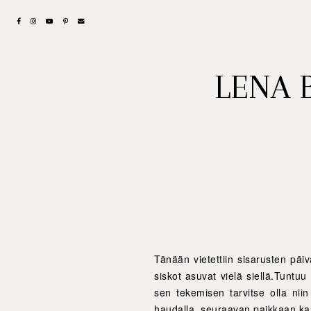
LENA 
Tänään vietettiin sisarusten päi
siskot asuvat vielä siellä.Tuntuu
sen tekemisen tarvitse olla niin
haudalla, seuraavan paikkaan kahvi