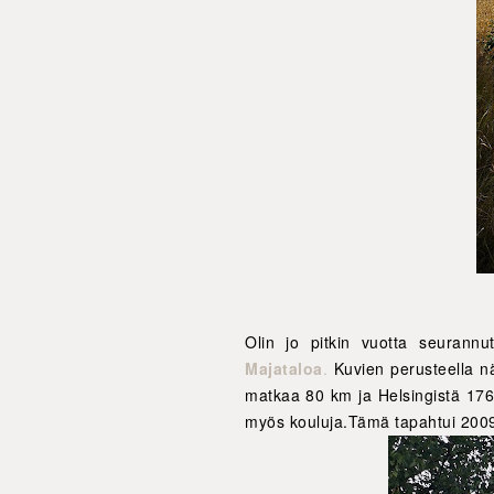
Olin jo pitkin vuotta seurannu
Majataloa
.
Kuvien perusteella näy
matkaa 80 km ja Helsingistä 1
myös kouluja.Tämä tapahtui 2009.