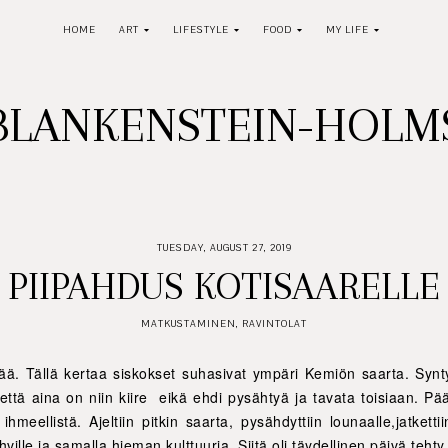
HOME
ART
LIFESTYLE
FOOD
MY LIFE
BLANKENSTEIN-HOL
TUESDAY, AUGUST 27, 2019
PIIPAHDUS KOTISAARELLE
MATKUSTAMINEN
,
RAVINTOLAT
vää. Tällä kertaa siskokset suhasivat ympäri Kemiön saarta. Syn
 että aina on niin kiire eikä ehdi pysähtyä ja tavata toisiaan. Pä
 ihmeellistä. Ajeltiin pitkin saarta, pysähdyttiin lounaalle,jatk
lle ja samalla hieman kulttuuria. Siitä oli täydellinen päivä tehty.