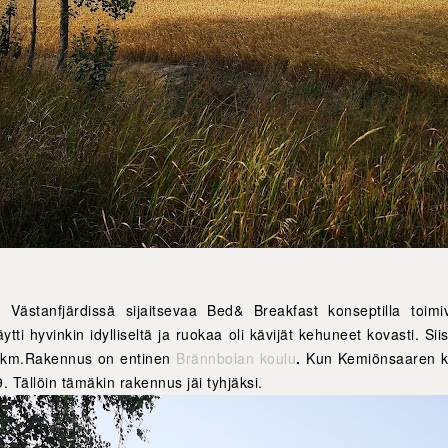
t Västanfjärdissä sijaitsevaa Bed& Breakfast konseptilla toimi
tti hyvinkin idylliseltä ja ruokaa oli kävijät kehuneet kovasti. Si
76km.Rakennus on entinen
Brännbolan koulu
.
Kun Kemiönsaaren kol
 Tällöin tämäkin rakennus jäi tyhjäksi.