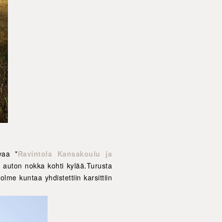
vaa
*
Ravintola Kansakoulu ja
is auton nokka kohti kylää.Turusta
me kuntaa yhdistettiin karsittiin