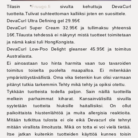
Tilasin *
Fruugo.fi
sivulta kehuttuja DevaCurl
tuotteita.Tulivat suhteettoman kalliiksi joten en suosittele.
DevaCurl Ultra Defining gel 29.95€
DevaCurl Super Cream 32.95€ ja tullimaksu yhteensä
16€.
Tilausta tehdessä ei näkynyt mistä tuotteet toimitetaan
ja nämä kaksi tuli HongKongista.
DevaCurl Low-Poo Delight gleanser 45.95€ ja toimitus
Australiasta.
Ei ainoastaan tuo hinta harmita vaan tuo tavaroiden
toimitus toiselta puolelta maapalloa. Ei mitenkään
ympäristöystävällistä. Oma vika tietenkin kun olisi varmaan
pitänyt tutkia tarkemmin.Tehty mikä tehty ja opiksi otettu.
Tykkään tuotteista todella paljon. Sain näillä tuotteilla
melkein parhaimmat kiharat. Kansainvälisillä sivuilla
syytetään tuotteita hiuksille haitallisiksi. On ollut
paikoittaista hiustenlähtöä ja muita allergisia reaktioita.
Mitään tutkittua tulosta ei ole eikä Devacurl ole tehnyt
mitään virallista ilmoitusta. Mikä on totta ei voi vielä tietää.
Itse jatkan kuitenkin tuotteiden käyttöä kunnes toisin