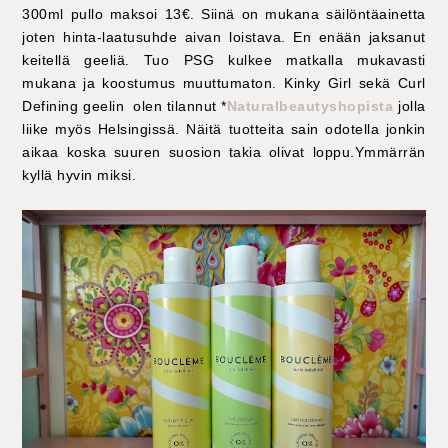
300ml pullo maksoi 13€. Siinä on mukana säilöntäainetta
joten hinta-laatusuhde aivan loistava. En enään jaksanut
keitellä geeliä. Tuo PSG kulkee matkalla mukavasti
mukana ja koostumus muuttumaton. Kinky Girl sekä Curl
Defining geelin olen tilannut *
Naturalbeautyshopista
jolla
liike myös Helsingissä. Näitä tuotteita sain odotella jonkin
aikaa koska suuren suosion takia olivat loppu.Ymmärrän
kyllä hyvin miksi.