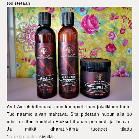
todistetaan.
As I Am ehdottomasti mun lempparit.Ihan jokaikinen tuote.
Tuo naamio aivan mahtava. Sitä pidetään hupun alla 30
min ja sitten huuhtelu.Hiukset ihanan pehmeät ja ilmavat.
Ja mitkä kiharat.Nämä tuotteet tilattu
*
Lookfantastic
sivulta