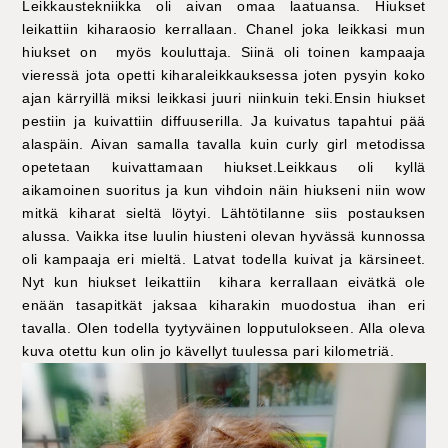
Leikkaustekniikka oli aivan omaa laatuansa. Hiukset
leikattiin kiharaosio kerrallaan. Chanel joka leikkasi mun
hiukset on myös kouluttaja. Siinä oli toinen kampaaja
vieressä jota opetti kiharaleikkauksessa joten pysyin koko
ajan kärryillä miksi leikkasi juuri niinkuin teki.Ensin hiukset
pestiin ja kuivattiin diffuuserilla. Ja kuivatus tapahtui pää
alaspäin. Aivan samalla tavalla kuin curly girl metodissa
opetetaan kuivattamaan hiukset.Leikkaus oli kyllä
aikamoinen suoritus ja kun vihdoin näin hiukseni niin wow
mitkä kiharat sieltä löytyi. Lähtötilanne siis postauksen
alussa. Vaikka itse luulin hiusteni olevan hyvässä kunnossa
oli kampaaja eri mieltä. Latvat todella kuivat ja kärsineet.
Nyt kun hiukset leikattiin kihara kerrallaan eivätkä ole
enään tasapitkät jaksaa kiharakin muodostua ihan eri
tavalla. Olen todella tyytyväinen lopputulokseen. Alla oleva
kuva otettu kun olin jo kävellyt tuulessa pari kilometriä.