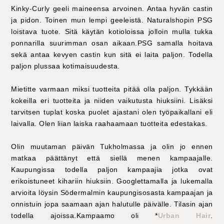
Kinky-Curly geeli maineensa arvoinen. Antaa hyvän castin
ja pidon. Toinen mun lempi geeleistä. Naturalshopin PSG
loistava tuote. Sitä käytän kotioloissa jolloin mulla tukka
ponnarilla suurimman osan aikaan.PSG samalla hoitava
sekä antaa kevyen castin kun sitä ei laita paljon. Todella
paljon plussaa kotimaisuudesta.
Mietitte varmaan miksi tuotteita pitää olla paljon. Tykkään
kokeilla eri tuotteita ja niiden vaikutusta hiuksiini. Lisäksi
tarvitsen tuplat koska puolet ajastani olen työpaikallani eli
laivalla. Olen liian laiska raahaamaan tuotteita edestakas.
Olin muutaman päivän Tukholmassa ja olin jo ennen
matkaa päättänyt että siellä menen kampaajalle.
Kaupungissa todella paljon kampaajia jotka ovat
erikoistuneet kihariin hiuksiin. Googlettamalla ja lukemalla
arvioita löysin Södermalmin kaupungisosasta kampaajan ja
onnistuin jopa saamaan ajan halutulle päivälle. Tilasin ajan
todella ajoissa.Kampaamo oli *
Urban Hair
.