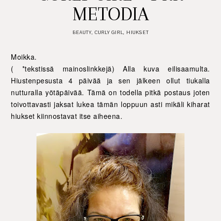
METODIA
BEAUTY
,
CURLY GIRL
,
HIUKSET
Moikka.
( *tekstissä mainoslinkkejä) Alla kuva eilisaamulta.
Hiustenpesusta 4 päivää ja sen jälkeen ollut tiukalla
nutturalla yötäpäivää. Tämä on todella pitkä postaus joten
toivottavasti jaksat lukea tämän loppuun asti mikäli kiharat
hiukset kiinnostavat itse aiheena.