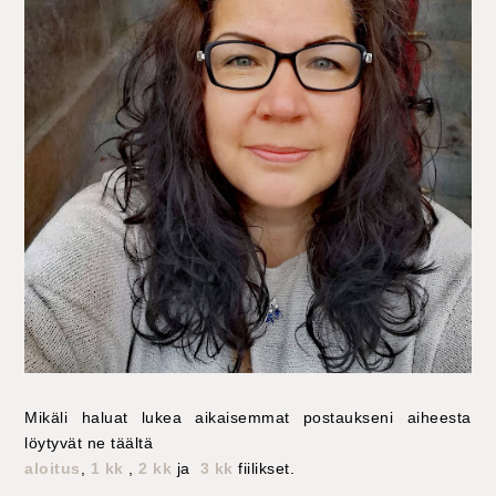
Mikäli haluat lukea aikaisemmat postaukseni aiheesta
löytyvät ne täältä
aloitus
,
1 kk
,
2 kk
ja
3 kk
fiilikset.