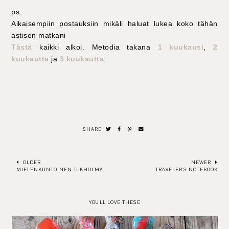
ps.
Aikaisempiin postauksiin mikäli haluat lukea koko tähän
astisen matkani
Tästä
kaikki alkoi. Metodia takana
1 kuukausi
,
2
kuukautta
ja
3 kuukautta
.
SHARE
OLDER
NEWER
MIELENKIINTOINEN TUKHOLMA
TRAVELER'S NOTEBOOK
YOU'LL LOVE THESE