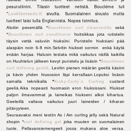
pesurutiinini. Tilasin tuotteet netistä. Boucléme tuli
*
Lookfantastic.fi
sivulta. Suomalainen sivusto mutta
tuotteet taisi tulla Englannista. Nopea toimitus.
Aloitin pesemällä *
Bouclémen curl cleanserilla
sekä
*
Bouclémen curl conditioner
hoitsikkaa jota rutistelin
täysin vettä valuviin hiuksiini. Puristelin hiuksiani pää
alaspäin noin 6-8 min.Selvitin hiukset sormin enkä käytä
enään harjaa. Halusin testata mikä vaikutus näillä kaikilla
on.Huuhtelun jälkeen kevyt puristelu ja lisäsin
*
Bouclémen
curl
defining geeliä
. Levitin pienen määrän geeliä käsiini
ja kävin yhden hiusosion läpi kerrallaan.Lopuksi lisäsin
samalla tekniikalla
*
Kinky-Curly´n Curling
custard
geeliä.Aika nopeasti huomasin eron hiuksissani. Hiukset
paljon ilmavammat ja laineikas hiukseni alkoi kihartua.
Geeleillä valtava vaikutus juuri laineiden / kiharan
pitävyyteen.
Seuraavaksi meni testiin As i Am curling jelly sekä Natural
shopin *
curl defining gel
joka muuten on suomalainen
tuote. Pellavansiemengeeli jossa mukana aloe veraa.