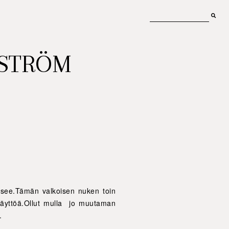
MSTRÖM
itsee.Tämän valkoisen nuken toin
n käyttöä.Ollut mulla jo muutaman
.