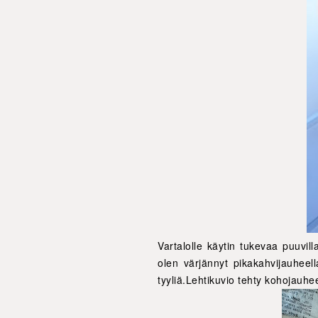
Vartalolle käytin tukevaa puuvil
olen värjännyt pikakahvijauheell
tyyliä.Lehtikuvio tehty kohojauhee