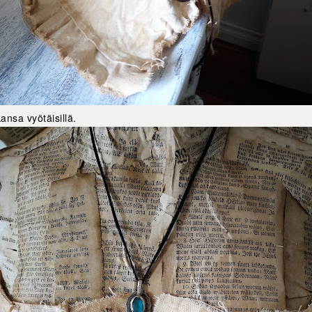
ansa vyötäisillä.