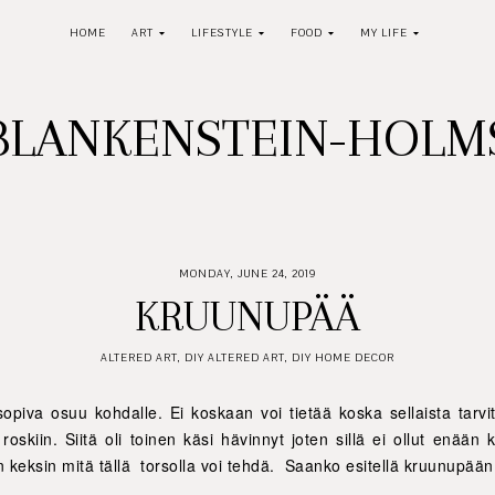
HOME
ART
LIFESTYLE
FOOD
MY LIFE
BLANKENSTEIN-HOL
MONDAY, JUNE 24, 2019
KRUUNUPÄÄ
ALTERED ART
,
DIY ALTERED ART
,
DIY HOME DECOR
sopiva osuu kohdalle. Ei koskaan voi tietää koska sellaista tarv
roskiin. Siitä oli toinen käsi hävinnyt joten sillä ei ollut enää
 keksin mitä tällä torsolla voi tehdä. Saanko esitellä kruunupään