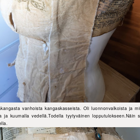
lakangasta vanhoista kangaskasseista. Oli luonnonvalkoista ja mie
a ja kuumalla vedellä.Todella tyytyväinen lopputulokseen.Näin s
lla.