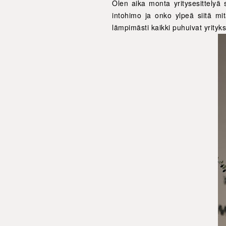
Olen aika monta yritysesittelyä
intohimo ja onko ylpeä siitä m
lämpimästi kaikki puhuivat yrityks