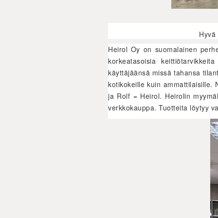
Hyvä 
Heirol Oy on suomalainen perheyh
korkeatasoisia keittiötarvikkei
käyttäjäänsä missä tahansa tilan
kotikokeille kuin ammattilaisille
ja Rolf = Heirol. Heirolin myym
verkkokauppa. Tuotteita löytyy val