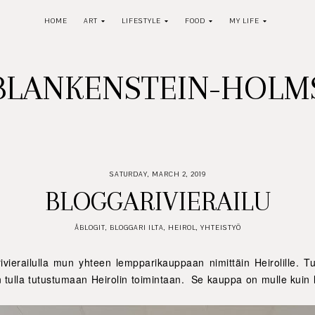
HOME
ART
LIFESTYLE
FOOD
MY LIFE
BLANKENSTEIN-HOL
SATURDAY, MARCH 2, 2019
BLOGGARIVIERAILU
ÅBLOGIT
,
BLOGGARI ILTA
,
HEIROL
,
YHTEISTYÖ
ivierailulla mun yhteen lempparikauppaan nimittäin Heirolille. 
un tulla tutustumaan Heirolin toimintaan. Se kauppa on mulle kuin 