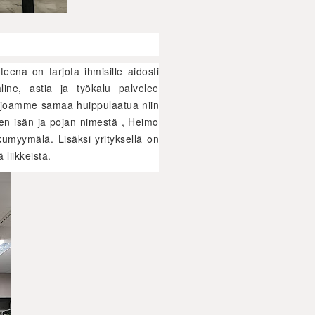
eena on tarjota ihmisille aidosti
äline, astia ja työkalu palvelee
Tarjoamme samaa huippulaatua niin
uten isän ja pojan nimestä , Heimo
umyymälä. Lisäksi yrityksellä on
 liikkeistä.