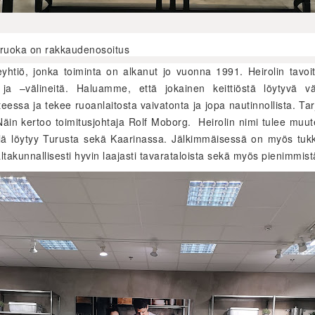
ruoka on rakkaudenosoitus
tiö, jonka toiminta on alkanut jo vuonna 1991. Heirolin tavoitt
ta ja –välineitä. Haluamme, että jokainen keittiöstä löytyvä v
teessa ja tekee ruoanlaitosta vaivatonta ja jopa nautinnollista. 
. Näin kertoo toimitusjohtaja Rolf Moborg. Heirolin nimi tulee mu
älä löytyy Turusta sekä Kaarinassa. Jälkimmäisessä on myös tukk
takunnallisesti hyvin laajasti tavarataloista sekä myös pienimmistä