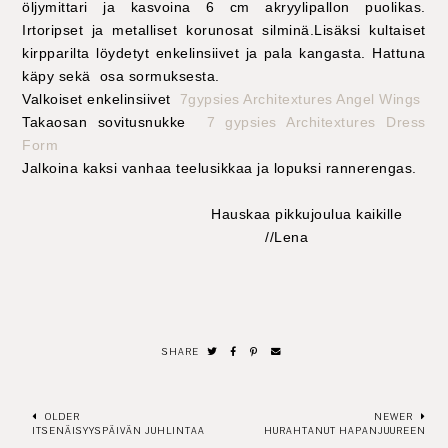
öljymittari ja kasvoina 6 cm akryylipallon puolikas.
Irtoripset ja metalliset korunosat silminä.Lisäksi kultaiset
kirpparilta löydetyt enkelinsiivet ja pala kangasta. Hattuna
käpy sekä osa sormuksesta.
Valkoiset enkelinsiivet
7gypsies Architextures Angel Wings
Takaosan sovitusnukke
7 gypsies Architextures Dress
Form
Jalkoina kaksi vanhaa teelusikkaa ja lopuksi rannerengas.
Hauskaa pikkujoulua kaikille
//Lena
SHARE
OLDER
NEWER
ITSENÄISYYSPÄIVÄN JUHLINTAA
HURAHTANUT HAPANJUUREEN