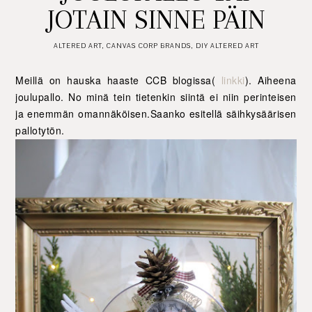
JOTAIN SINNE PÄIN
ALTERED ART
,
CANVAS CORP BRANDS
,
DIY ALTERED ART
Meillä on hauska haaste CCB blogissa(
linkki
). Aiheena
joulupallo. No minä tein tietenkin siintä ei niin perinteisen
ja enemmän omannäköisen.Saanko esitellä säihkysäärisen
pallotytön.