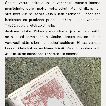
Saman verran sokeria jonka vaahdotin munien kanssa
monitoimikoneella melko valkoiseksi. Monitoimikone on
siitä hyvä kun se hoitaa kaiken ihan itsekseen. Ennen sen
hankintaa en juurikaan jaksanut tehdä kunnon vaahtoa.
Tylsää vatkata käsivatkaimella.
Jauhona käytin Pirkan gluteenitonta jauhoseosta mihin
sekoitin 2tl leivinjauhetta. Jauhot lisäsin siivilän kautta
varovasti käännellen munasokerivaahtoon. Ei saa vatkata
koska tällöin kakun kuohkeus kärsii. Paistoin kakkua noin
40 min uunin alaosassa 175asteen lämmössä.