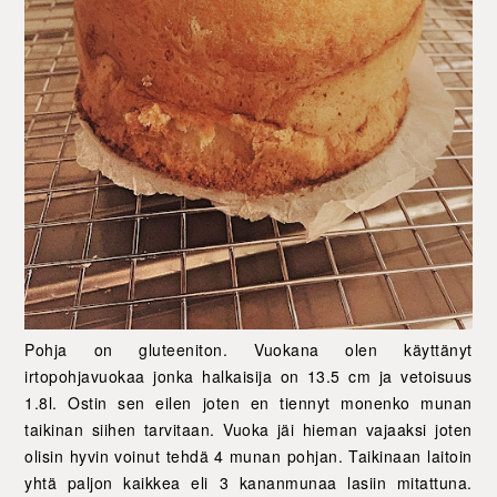
Pohja on gluteeniton. Vuokana olen käyttänyt
irtopohjavuokaa jonka halkaisija on 13.5 cm ja vetoisuus
1.8l. Ostin sen eilen joten en tiennyt monenko munan
taikinan siihen tarvitaan. Vuoka jäi hieman vajaaksi joten
olisin hyvin voinut tehdä 4 munan pohjan. Taikinaan laitoin
yhtä paljon kaikkea eli 3 kananmunaa lasiin mitattuna.