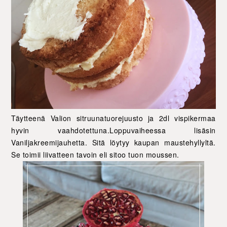
Täytteenä Valion sitruunatuorejuusto ja 2dl vispikermaa
hyvin vaahdotettuna.Loppuvaiheessa lisäsin
Vaniljakreemijauhetta. Sitä löytyy kaupan maustehyllyltä.
Se toimii liivatteen tavoin eli sitoo tuon moussen.