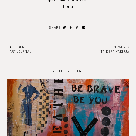
Upeaa alkavaa viikkoa.
Lena
SHARE
OLDER
NEWER
ART JOURNAL
TAIDEPÄIVÄKIRJA
YOU'LL LOVE THESE