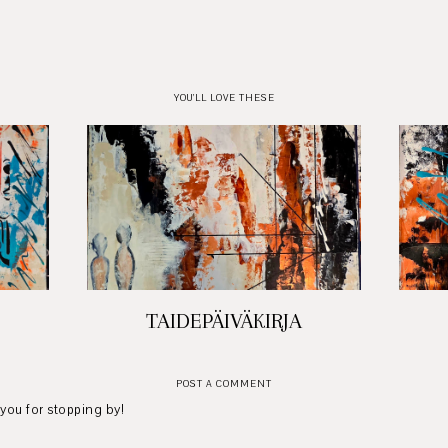
YOU'LL LOVE THESE
TAIDEPÄIVÄKIRJA
POST A COMMENT
 you for stopping by!