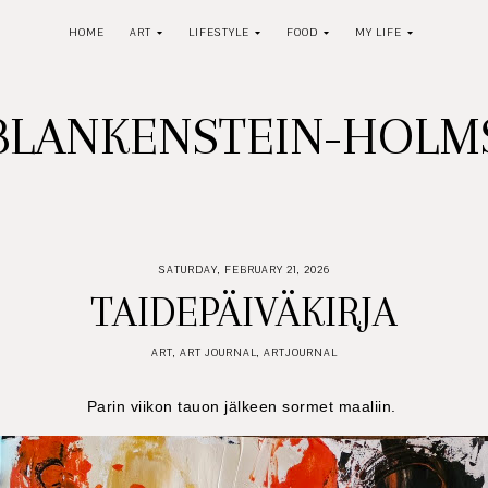
HOME
ART
LIFESTYLE
FOOD
MY LIFE
BLANKENSTEIN-HOL
SATURDAY, FEBRUARY 21, 2026
TAIDEPÄIVÄKIRJA
ART
,
ART JOURNAL
,
ARTJOURNAL
Parin viikon tauon jälkeen sormet maaliin.