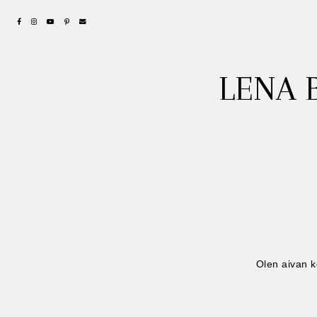
LENA 
Olen aivan k