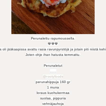
Perunalettu rapumoussella.
🤎🤎🤎
a oli jääkaapissa avattu rasia ravunpyrstöjä ja jotain piti niistä kehi
Joten ohje ihan hatusta temmattu.
Perunaletut
......
@rootyfoods
perunahippuja 160 gr
1 muna
loraus kuohukermaa
suolaa, pippuria
vehnäjauhoja