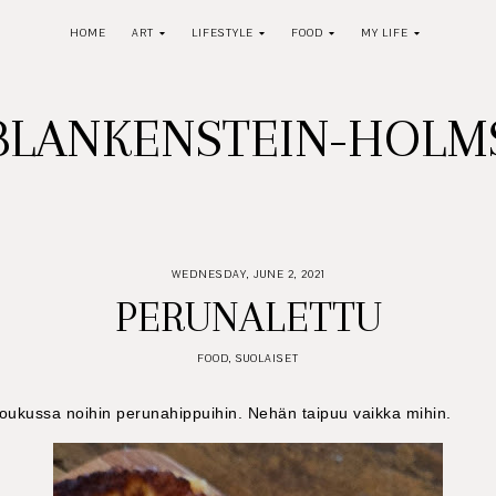
HOME
ART
LIFESTYLE
FOOD
MY LIFE
BLANKENSTEIN-HOL
WEDNESDAY, JUNE 2, 2021
PERUNALETTU
FOOD
,
SUOLAISET
oukussa noihin perunahippuihin. Nehän taipuu vaikka mihin.