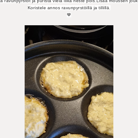
ta ravunpyrstöt ja purista vielä liika neste pois.Lisää moussen jou
Koristele annos ravunpyrstöillä ja tillillä.
🤎