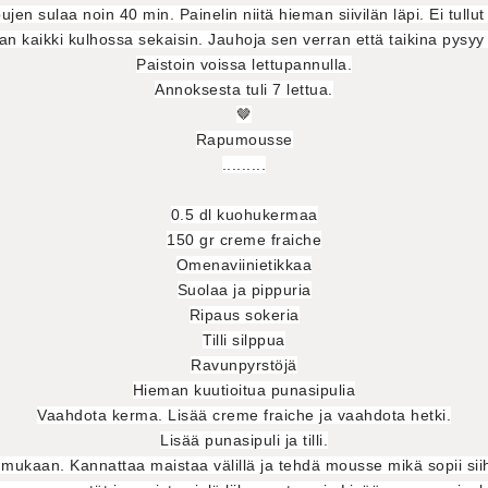
en sulaa noin 40 min. Painelin niitä hieman siivilän läpi. Ei tullut
aan kaikki kulhossa sekaisin. Jauhoja sen verran että taikina pysyy
Paistoin voissa lettupannulla.
Annoksesta tuli 7 lettua.
🤎
Rapumousse
.........
0.5 dl kuohukermaa
150 gr creme fraiche
Omenaviinietikkaa
Suolaa ja pippuria
Ripaus sokeria
Tilli silppua
Ravunpyrstöjä
Hieman kuutioitua punasipulia
Vaahdota kerma. Lisää creme fraiche ja vaahdota hetki.
Lisää punasipuli ja tilli.
ukaan. Kannattaa maistaa välillä ja tehdä mousse mikä sopii 