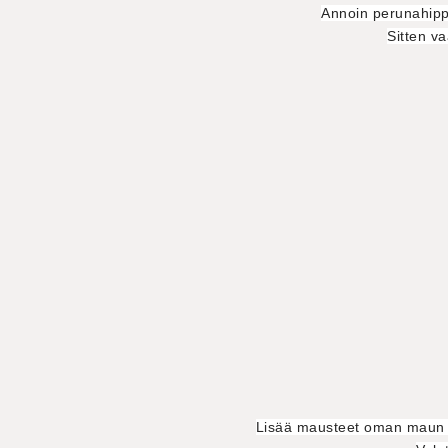
Annoin perunahippuj
Sitten v
Lisää mausteet oman maun m