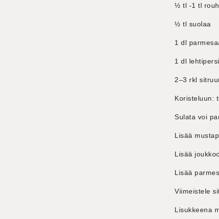
½ tl -1 tl ro
½ tl suolaa
1 dl parmesa
1 dl lehtipers
2–3 rkl sitr
Koristeluun: 
Sulata voi p
Lisää mustapi
Lisää joukkoo
Lisää parmesa
Viimeistele si
Lisukkeena 