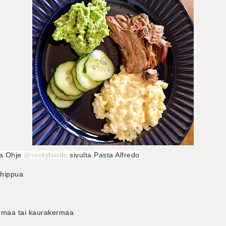
ta.Ohje
@rootyfoods
sivulta.Pasta Alfredo
ahippua
rmaa tai kaurakermaa