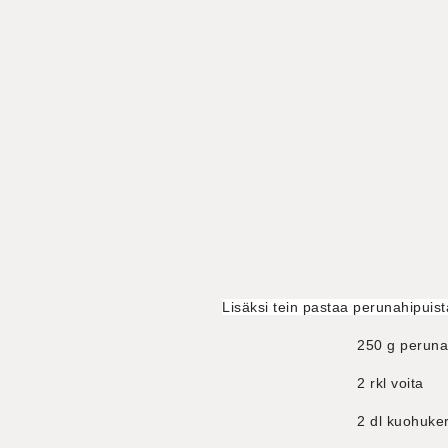
Lisäksi tein pastaa perunahipuis
250 g perun
2 rkl voita
2 dl kuohuke