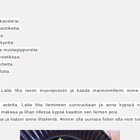
kassleria
kastiketta
ia
nkynttä
ia mustapippureita
inietikkaa
auhetta
lutta.
.Laita liha isoon muovipussiin ja kaada marinointiliemi sinne.Su
astetta. Laita liha liemineen uunivuokaan ja anna kypsyä n
a makeaa ja lihan ollessa kypsä kaadoin sen liemen pois.
ja lisäsin sinne lihalientä. Annoin olla uunissa folion alla noin tu