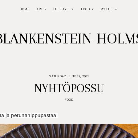
HOME
ART
LIFESTYLE
FOOD
MY LIFE
BLANKENSTEIN-HOL
SATURDAY, JUNE 12, 2021
NYHTÖPOSSU
FOOD
a ja perunahippupastaa.