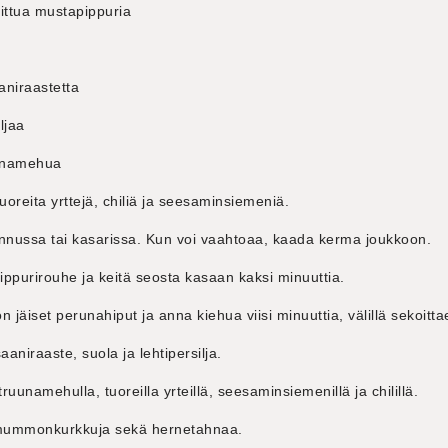
uhittua mustapippuria
aniraastetta
iljaa
uunamehua
tuoreita yrttejä, chiliä ja seesaminsiemeniä.
annussa tai kasarissa. Kun voi vaahtoaa, kaada kerma joukkoon.
ppurirouhe ja keitä seosta kasaan kaksi minuuttia.
n jäiset perunahiput ja anna kiehua viisi minuuttia, välillä sekoitta
aniraaste, suola ja lehtipersilja.
truunamehulla, tuoreilla yrteillä, seesaminsiemenillä ja chilillä.
mummonkurkkuja sekä hernetahnaa.