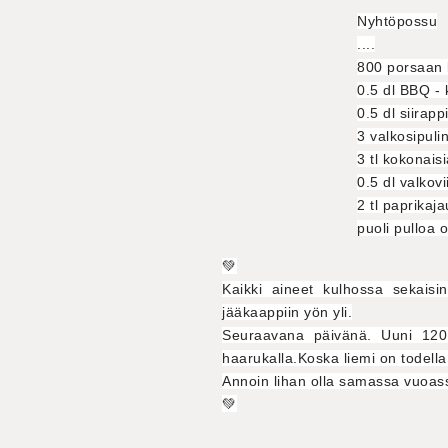
Nyhtöpossu
....
800 porsaan 
0.5 dl BBQ - 
0.5 dl siirapp
3 valkosipuli
3 tl kokonais
0.5 dl valkovi
2 tl paprikaj
puoli pulloa o
💚
Kaikki aineet kulhossa sekaisin
jääkaappiin yön yli.
Seuraavana päivänä. Uuni 120 
haarukalla.Koska liemi on todell
Annoin lihan olla samassa vuoassa 
💚