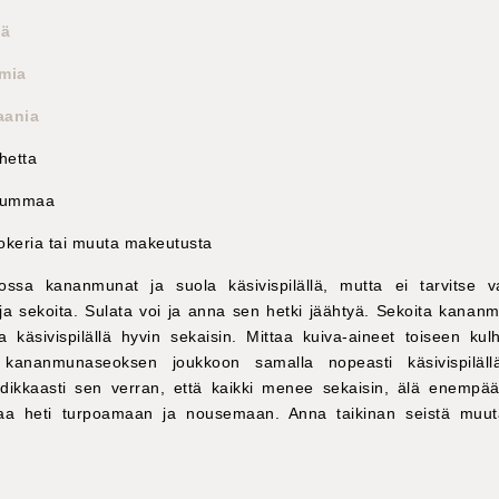
iä
umia
aania
uhetta
emummaa
sokeria tai muuta makeutusta
ossa kananmunat ja suola käsivispilällä, mutta ei tarvitse v
a sekoita. Sulata voi ja anna sen hetki jäähtyä. Sekoita kana
ta käsivispilällä hyvin sekaisin. Mittaa kuiva-aineet toiseen kul
t kananmunaseoksen joukkoon samalla nopeasti käsivispilällä
dikkaasti sen verran, että kaikki menee sekaisin, älä enempä
eaa heti turpoamaan ja nousemaan. Anna taikinan seistä muut