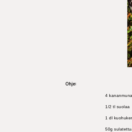
Ohje:
4 kananmun
1/2 tl suolaa
1 dl kuohuk
50g sulatettu