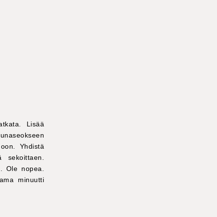
atkata. Lisää
nmunaseokseen
hoon. Yhdistä
 sekoittaen.
ä. Ole nopea.
ama minuutti