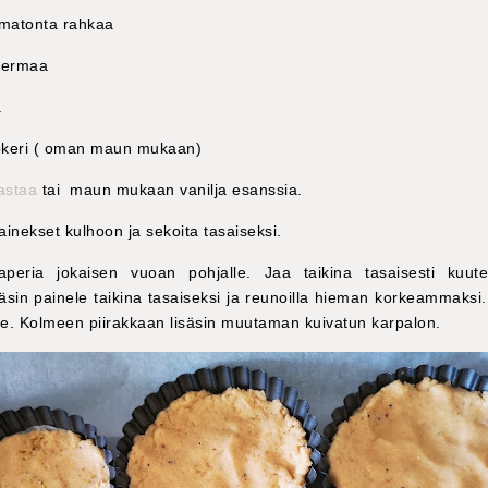
matonta rahkaa
kermaa
a
sokeri ( oman maun mukaan)
pastaa
tai maun mukaan vanilja esanssia.
 ainekset kulhoon ja sekoita tasaiseksi.
paperia jokaisen vuoan pohjalle. Jaa taikina tasaisesti kuu
käsin painele taikina tasaiseksi ja reunoilla hieman korkeammaksi
le. Kolmeen piirakkaan lisäsin muutaman kuivatun karpalon.