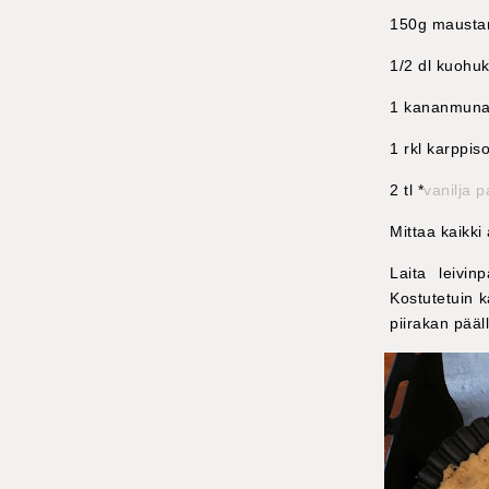
150g mausta
1/2 dl kuohu
1 kananmun
1 rkl karppi
2 tl *
vanilja 
Mittaa kaikki
Laita leivin
Kostutetuin 
piirakan pääl