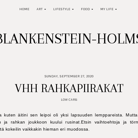
HOME
ART
LIFESTYLE
FOOD
MY LIFE
BLANKENSTEIN-HOL
SUNDAY, SEPTEMBER 27, 2020
VHH RAHKAPIIRAKAT
LOW CARB
a kuten äitini sen leipoi oli yksi lapsuuden lemppareista. Mutta 
an ja rahkan joukkoon kuului rusinat.Etsin vaihtoehtoja ja tör
tä kokeilin vaikkakin hieman eri muodossa.