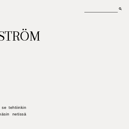
MSTRÖM
se tehtiinkin
mäsin netissä