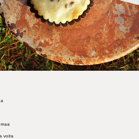
aa
ermaa
a voita