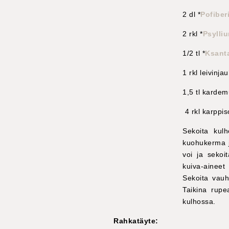
2 dl *
Pofiber
2 rkl *
Psylli
1/2 tl *
Ksant
1 rkl leivinja
1,5 tl kard
4 rkl karppi
Sekoita kulh
kuohukerma j
voi ja sekoi
kuiva-ainee
Sekoita vauh
Taikina rup
kulhossa.
Rahkatäyte: