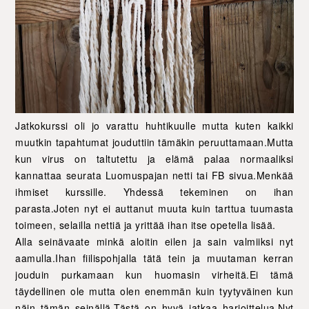
Jatkokurssi oli jo varattu huhtikuulle mutta kuten kaikki
muutkin tapahtumat jouduttiin tämäkin peruuttamaan.Mutta
kun virus on taltutettu ja elämä palaa normaaliksi
kannattaa seurata Luomuspajan netti tai FB sivua.Menkää
ihmiset kurssille. Yhdessä tekeminen on ihan
parasta.Joten nyt ei auttanut muuta kuin tarttua tuumasta
toimeen, selailla nettiä ja yrittää ihan itse opetella lisää.
Alla seinävaate minkä aloitin eilen ja sain valmiiksi nyt
aamulla.Ihan fiilispohjalla tätä tein ja muutaman kerran
jouduin purkamaan kun huomasin virheitä.Ei tämä
täydellinen ole mutta olen enemmän kuin tyytyväinen kun
näin tämän seinällä.Tästä on hyvä jatkaa harjoittelua.Nyt