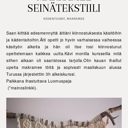
SEINÄTEKSTIILI
KÄDENTAIDOT
,
MAKRAMEE
Saan kiittää edesmennyttä äitiäni kiinnostuksesta käsitöihin
ja kädentaitoihin.Äiti opetti jo hyvin varhaisessa vaiheessa
käsityön alkeita ja hän oli itse tosi kiinnostunut
opettelemaan kaikkea uutta.Kävi monilla kursseilla mitä
siihen aikaan oli saaristossa tarjolla.Olin kauan ihaillut
upeita makramee töitä ja sopivasti maaliskuun alussa
Turussa järjestettiin 3h alkeiskurssi.
Paikkana ihastuttava Luomuspaja
(*mainoslinkki).