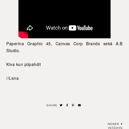
Paperina Graphic 45, Canvas Corp Brands sekä A.B
Studio.
Kiva kun piipahdit
//Lena
SHARE
NEWER
YSTÄVYYS