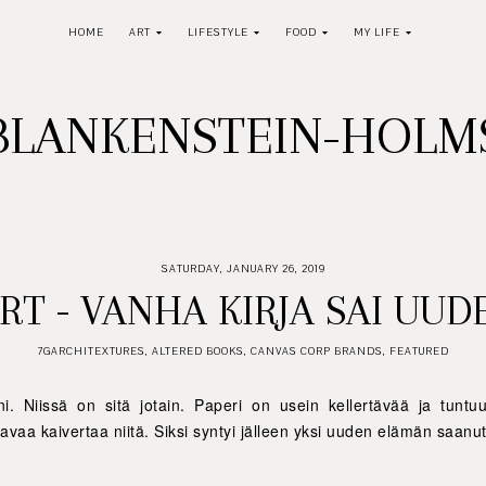
HOME
ART
LIFESTYLE
FOOD
MY LIFE
BLANKENSTEIN-HOL
SATURDAY, JANUARY 26, 2019
RT - VANHA KIRJA SAI UU
7GARCHITEXTURES
,
ALTERED BOOKS
,
CANVAS CORP BRANDS
,
FEATURED
i. Niissä on sitä jotain. Paperi on usein kellertävää ja tuntuu
avaa kaivertaa niitä. Siksi syntyi jälleen yksi uuden elämän saanut 