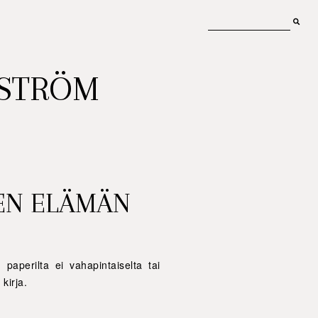
MSTRÖM
DEN ELÄMÄN
 paperilta ei vahapintaiselta tai
kirja.