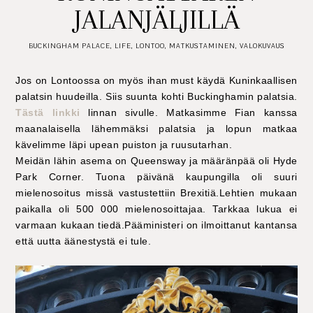
JALANJÄLJILLÄ
BUCKINGHAM PALACE
,
LIFE
,
LONTOO
,
MATKUSTAMINEN
,
VALOKUVAUS
Jos on Lontoossa on myös ihan must käydä Kuninkaallisen
palatsin huudeilla. Siis suunta kohti Buckinghamin palatsia.
Tästä linkki
linnan sivulle. Matkasimme Fian kanssa
maanalaisella lähemmäksi palatsia ja lopun matkaa
kävelimme läpi upean puiston ja ruusutarhan.
Meidän lähin asema on Queensway ja määränpää oli Hyde
Park Corner. Tuona päivänä kaupungilla oli suuri
mielenosoitus missä vastustettiin Brexitiä.Lehtien mukaan
paikalla oli 500 000 mielenosoittajaa. Tarkkaa lukua ei
varmaan kukaan tiedä.Pääministeri on ilmoittanut kantansa
että uutta äänestystä ei tule.