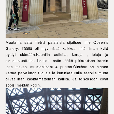
Muutama sata metriä palatsista sijaitsee The Queen´s
Gallery. Täällä oli myynnissä kaikkea mitä ilman kyllä
pystyt elämään.Kauniita astioita, koruja , leluja ja
sisustustuotteita. Itselleni ostin täältä pikkuruisen kassin
joka maksoi muistaakseni 4 puntaa.Olisihan se hienoa
kattaa päivällinen tuollaisilla kuninkaallisilla astioilla mutta
olivat ihan käsittämättömän kalliita. Ja toisekseen eivät
sopisi meidän kotiin.