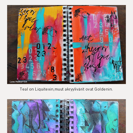
Teal on Liquitexin,muut akryylivärit ovat Goldenin.