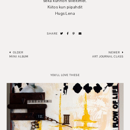
sekä kunnon siveltimet.
Kiitos kun piipahdit
Hugs:Lena
SHARE
OLDER
NEWER
MINI ALBUM
ART JOURNAL CLASS
YOU'LL LOVE THESE