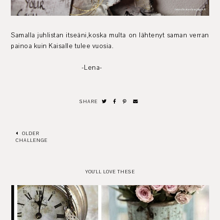
Samalla juhlistan itseäni,koska multa on lähtenyt saman verran
painoa kuin Kaisalle tulee vuosia.
-Lena-
SHARE
OLDER
CHALLENGE
YOU'LL LOVE THESE