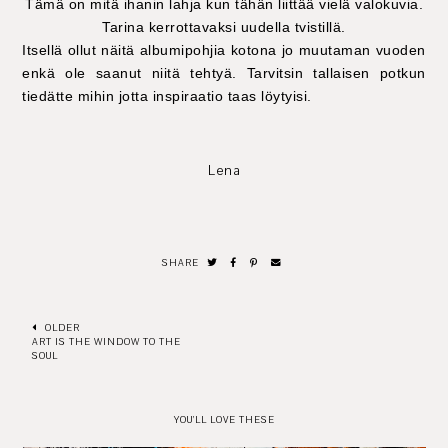
Tämä on mitä ihanin lahja kun tähän liittää vielä valokuvia.
Tarina kerrottavaksi uudella tvistillä.
Itsellä ollut näitä albumipohjia kotona jo muutaman vuoden
enkä ole saanut niitä tehtyä. Tarvitsin tallaisen potkun
tiedätte mihin jotta inspiraatio taas löytyisi.
Lena
SHARE
OLDER
ART IS THE WINDOW TO THE
SOUL
YOU'LL LOVE THESE