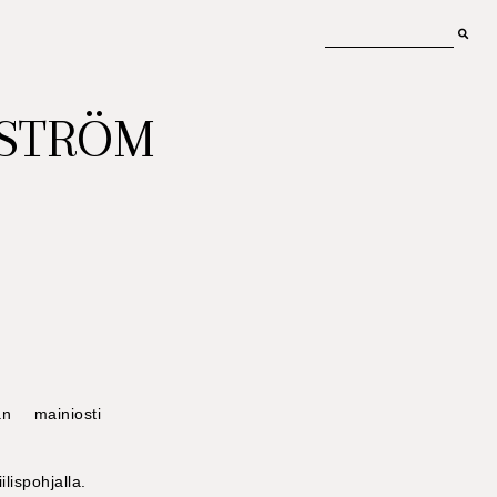
MSTRÖM
an mainiosti
lispohjalla.