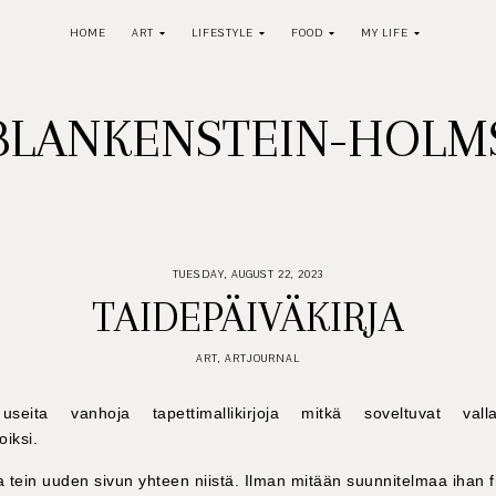
HOME
ART
LIFESTYLE
FOOD
MY LIFE
BLANKENSTEIN-HOL
TUESDAY, AUGUST 22, 2023
TAIDEPÄIVÄKIRJA
ART
,
ARTJOURNAL
eita vanhoja tapettimallikirjoja mitkä soveltuvat vall
oiksi.
a tein uuden sivun yhteen niistä. Ilman mitään suunnitelmaa ihan fii