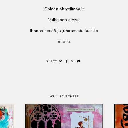
Golden akryylimaalit
Valkoinen gesso
Ihanaa kesää ja juhannusta kaikille
//Lena
SHARE
YOU'LL LOVE THESE