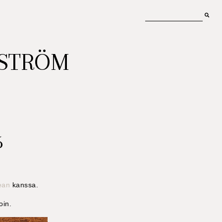
MSTRÖM
6
ean
kanssa.
oin.