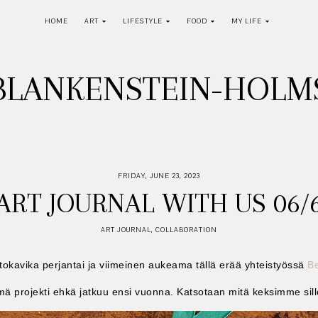
HOME
ART
LIFESTYLE
FOOD
MY LIFE
BLANKENSTEIN-HOL
FRIDAY, JUNE 23, 2023
ART JOURNAL WITH US 06/
ART JOURNAL
,
COLLABORATION
okavika perjantai ja viimeinen aukeama tällä erää yhteistyössä
B
ä projekti ehkä jatkuu ensi vuonna. Katsotaan mitä keksimme sill