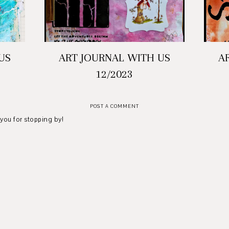
US
ART JOURNAL WITH US
A
12/2023
POST A COMMENT
 you for stopping by!