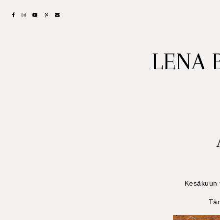
LENA 
Kesäkuun t
Täm