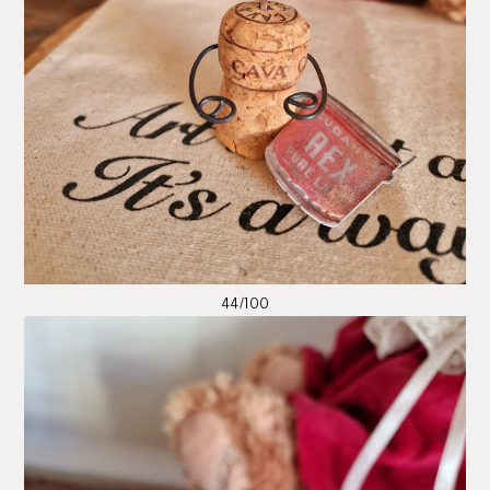
44/100