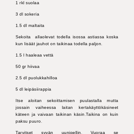
1 rkl suolaa
3 dl sokeria
1.5 dl maltaita
Sekoita allaolevat todella isossa astiassa koska
kun lisäät jauhot on taikinaa todella paljon.
1.5 l haaleaa vettä
50 gr hiivaa
2.5 dl puolukkahilloa
5 dl leipäsiirappia
Itse aloitan sekoittamisen puulastalla mutta
jossain vaiheessa laitan kertakäyttökäsineet
käteen ja vaivaan taikinan käsin.Taikina on kuin
paksu puuro.
Tarvitset syvän uunipellin. Vuoraa se