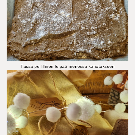
Tässä pellillinen leipää menossa kohotukseen