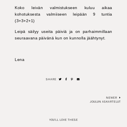
Koko leivän valmistukseen kuluu aikaa
kohotuksesta valmiiseen leipään 9 tuntia
(3+3+2+1)
Leipä säilyy useita päiviä ja on parhaimmillaan
seuraavana päivänä kun on kunnolla jäähtynyt.
Lena
SHARE
NEWER
JOULUN ASKARTELUT
YOU'LL LOVE THESE