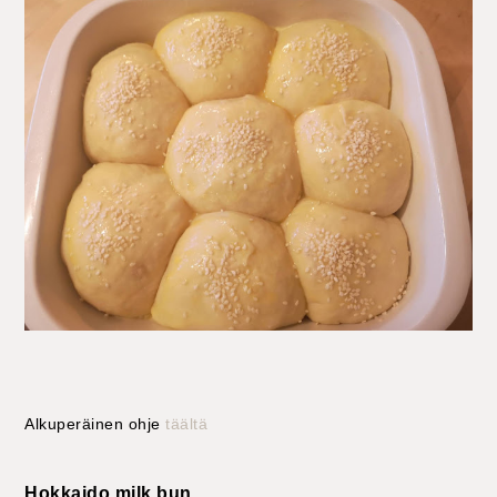
Alkuperäinen ohje
täältä
Hokkaido milk bun