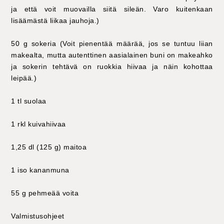
ja että voit muovailla siitä sileän. Varo kuitenkaan
lisäämästä liikaa jauhoja.)
50 g sokeria (Voit pienentää määrää, jos se tuntuu liian
makealta, mutta autenttinen aasialainen buni on makeahko
ja sokerin tehtävä on ruokkia hiivaa ja näin kohottaa
leipää.)
1 tl suolaa
1 rkl kuivahiivaa
1,25 dl (125 g) maitoa
1 iso kananmuna
55 g pehmeää voita
Valmistusohjeet