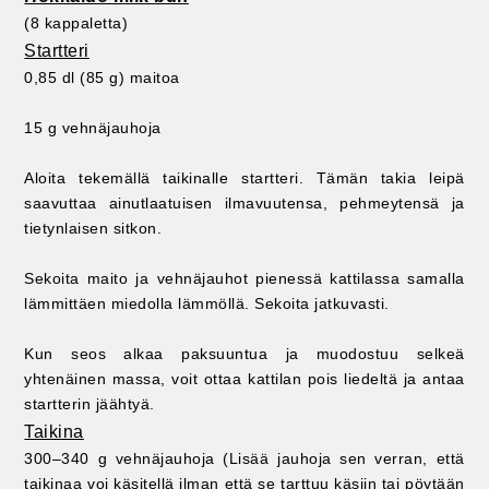
(8 kappaletta)
Startteri
0,85 dl (85 g) maitoa
15 g vehnäjauhoja
Aloita tekemällä taikinalle startteri. Tämän takia leipä
saavuttaa ainutlaatuisen ilmavuutensa, pehmeytensä ja
tietynlaisen sitkon.
Sekoita maito ja vehnäjauhot pienessä kattilassa samalla
lämmittäen miedolla lämmöllä. Sekoita jatkuvasti.
Kun seos alkaa paksuuntua ja muodostuu selkeä
yhtenäinen massa, voit ottaa kattilan pois liedeltä ja antaa
startterin jäähtyä.
Taikina
300–340 g vehnäjauhoja (Lisää jauhoja sen verran, että
taikinaa voi käsitellä ilman että se tarttuu käsiin tai pöytään