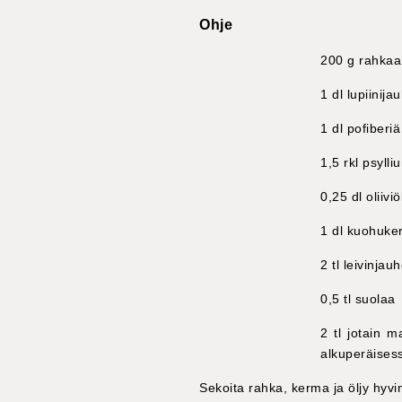
Ohje
200 g rahkaa
1 dl lupiinija
1 dl pofiberiä
1,5 rkl psylli
0,25 dl oliiviö
1 dl kuohuk
2 tl leivinjau
0,5 tl suolaa
2 tl jotain 
alkuperäises
Sekoita rahka, kerma ja öljy hyvi