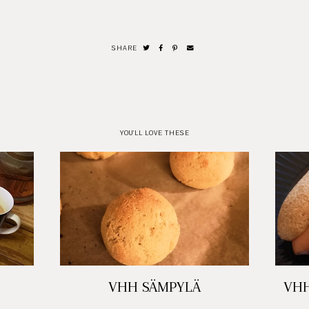
SHARE
0
YOU'LL LOVE THESE
VHH SÄMPYLÄ
VHH