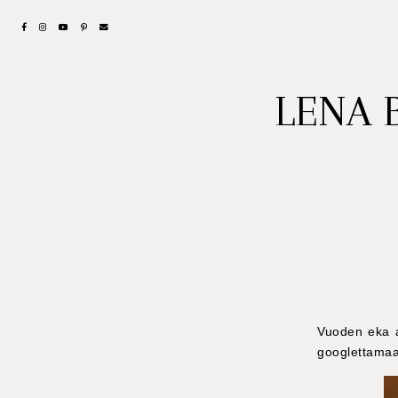
LENA 
Vuoden eka a
googlettamaan