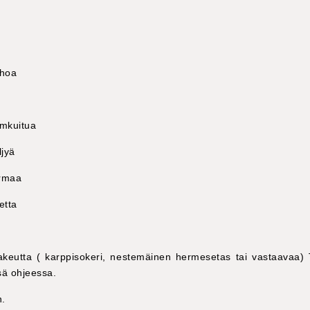
uhoa
umkuitua
ljyä
ermaa
hetta
makeutta ( karppisokeri, nestemäinen hermesetas tai vastaavaa) 
sä ohjeessa.
n.