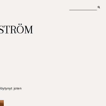
MSTRÖM
öytynyt joten