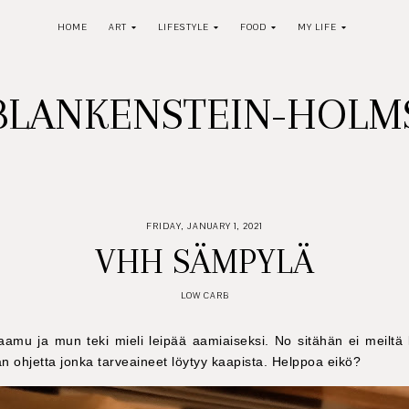
HOME
ART
LIFESTYLE
FOOD
MY LIFE
BLANKENSTEIN-HOL
FRIDAY, JANUARY 1, 2021
VHH SÄMPYLÄ
LOW CARB
amu ja mun teki mieli leipää aamiaiseksi. No sitähän ei meiltä l
 ohjetta jonka tarveaineet löytyy kaapista. Helppoa eikö?