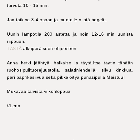
turvota 10 - 15 min.
Jaa taikina 3-4 osaan ja muotoile niistä bagelit.
Uunin lämpötila 200 astetta ja noin 12-16 min uunista
riippuen.
TÄSTÄ
alkuperäiseen ohjeeseen.
Anna hetki jäähtyä, halkaise ja täytä.Itse täytin tänään
ruohosipulituorejuustolla, salatinlehdellä, siivu kinkkua,
pari paprikasiivua sekä pikkelöityä punasipulia.Maistuu!
Mukavaa talvista viikonloppua
//Lena