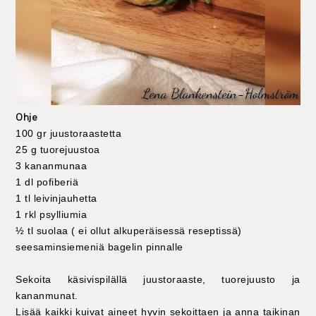
Ohje
100 gr juustoraastetta
25 g tuorejuustoa
3 kananmunaa
1 dl pofiberiä
1 tl leivinjauhetta
1 rkl psylliumia
½ tl suolaa ( ei ollut alkuperäisessä reseptissä)
seesaminsiemeniä bagelin pinnalle
Sekoita käsivispilällä juustoraaste, tuorejuusto ja
kananmunat.
Lisää kaikki kuivat aineet hyvin sekoittaen ja anna taikinan