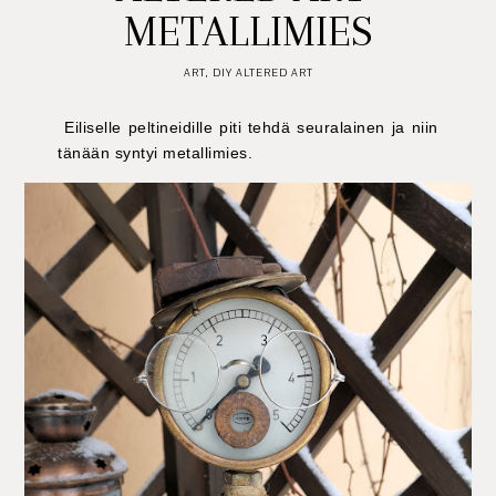
METALLIMIES
ART
,
DIY ALTERED ART
Eiliselle peltineidille piti tehdä seuralainen ja niin
tänään syntyi metallimies.