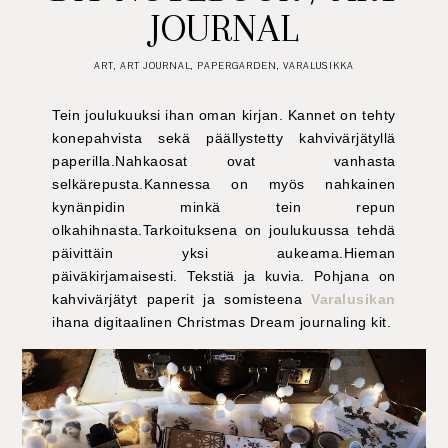
JOURNAL
ART
,
ART JOURNAL
,
PAPERGARDEN
,
VARALUSIKKA
Tein joulukuuksi ihan oman kirjan. Kannet on tehty
konepahvista sekä päällystetty kahvivärjätyllä
paperilla.Nahkaosat ovat vanhasta
selkärepusta.Kannessa on myös nahkainen
kynänpidin minkä tein repun
olkahihnasta.Tarkoituksena on joulukuussa tehdä
päivittäin yksi aukeama.Hieman
päiväkirjamaisesti. Tekstiä ja kuvia. Pohjana on
kahvivärjätyt paperit ja somisteena
Varalusikan
ihana digitaalinen Christmas Dream journaling kit.