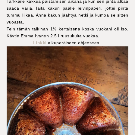
Tarkkaile kakkua paistamisen aikana ja kun sen pinta alkaa
saada väriä, laita kakun päälle leivinpaperi, jottei pinta
tummu liikaa. Anna kakun jäähtyä hetki ja kumoa se sitten
vuoasta.
Tein tämän taikinan 1½ kertaisena koska vuokani oli iso.
Käytin Emma Ivanen 2.5 l ruusukulta vuokaa.
Linkki
alkuperäiseen ohjeeseen.