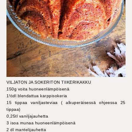
VILJATON JA SOKERITON TIIKERIKAKKU
150g voita huoneenlämpöisenä
1½dl blendattua karppisokeria
15 tippaa vaniljasteviaa ( alkuperäisessä ohjeessa 25
tippaa)
0,25tl vaniljajauhetta
3 isoa munaa huoneenlämpöisenä
2 dl mantelijauhetta