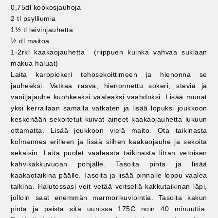
0,75dl kookosjauhoja
2 tl psylliumia
1½ tl leivinjauhetta
½ dl maitoa
1-2rkl kaakaojauhetta (riippuen kuinka vahvaa suklaan
makua haluat)
Laita karppiokeri tehosekoittimeen ja hienonna se
jauheeksi. Vatkaa rasva, hienonnettu sokeri, stevia ja
vaniljajauhe kuohkeaksi vaaleaksi vaahdoksi. Lisää munat
yksi kerrallaan samalla vatkaten ja lisää lopuksi joukkoon
keskenään sekoitetut kuivat aineet kaakaojauhetta lukuun
ottamatta. Lisää joukkoon vielä maito. Ota taikinasta
kolmannes erilleen ja lisää siihen kaakaojauhe ja sekoita
sekaisin. Laita puolet vaaleasta taikinasta litran vetoisen
kahvikakkuvuoan pohjalle. Tasoita pinta ja lisää
kaakaotaikina päälle. Tasoita ja lisää pinnalle loppu vaalea
taikina. Halutessasi voit vetää veitsellä kakkutaikinan läpi,
jolloin saat enemmän marmorikuviointia. Tasoita kakun
pinta ja paista sitä uunissa 175C noin 40 minuuttia.