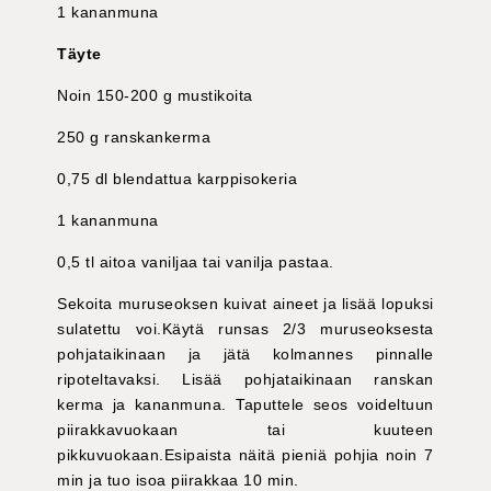
1 kananmuna
Täyte
Noin 150-200 g mustikoita
250 g ranskankerma
0,75 dl blendattua karppisokeria
1 kananmuna
0,5 tl aitoa vaniljaa tai vanilja pastaa.
Sekoita muruseoksen kuivat aineet ja lisää lopuksi
sulatettu voi.Käytä runsas 2/3 muruseoksesta
pohjataikinaan ja jätä kolmannes pinnalle
ripoteltavaksi. Lisää pohjataikinaan ranskan
kerma ja kananmuna. Taputtele seos voideltuun
piirakkavuokaan tai kuuteen
pikkuvuokaan.Esipaista näitä pieniä pohjia noin 7
min ja tuo isoa piirakkaa 10 min.