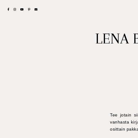
LENA 
Tee jotain s
vanhasta kirj
osittain pakk