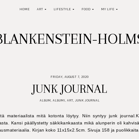
HOME
ART
LIFESTYLE
FOOD
MY LIFE
BLANKENSTEIN-HOL
FRIDAY, AUGUST 7, 2020
JUNK JOURNAL
ALBUM
,
ALBUMI
,
ART
,
JUNK JOURNAL
iitä materiaalista mitä kotonta löytyy. Niin syntyy junk journal.
asta. Kansi päällystetty säkkikankaasta mikä alunperin oli kahvisä
ausmateriaalia. Kirjan koko 11x15x2.5cm. Sivuja 158 ja puolikkaita