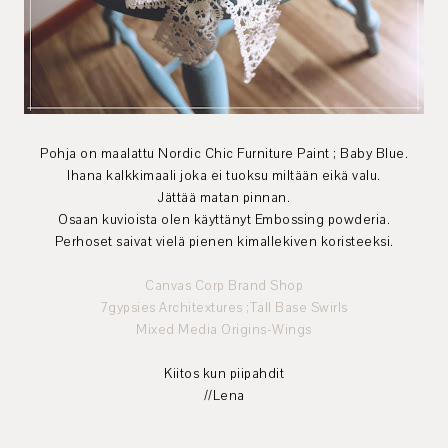
Pohja on maalattu Nordic Chic Furniture Paint ; Baby Blue.
Ihana kalkkimaali joka ei tuoksu miltään eikä valu.
Jättää matan pinnan.
Osaan kuvioista olen käyttänyt Embossing powderia.
Perhoset saivat vielä pienen kimallekiven koristeeksi.
Canvas Corp Brand Shop
7gypsies Architextures ;Tall Base Swirls
Mixed Media Origins-Wings
Kiitos kun piipahdit
//Lena