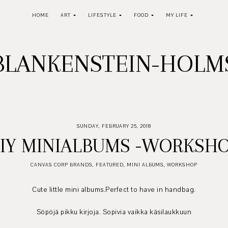
HOME
ART
LIFESTYLE
FOOD
MY LIFE
BLANKENSTEIN-HOL
SUNDAY, FEBRUARY 25, 2018
IY MINIALBUMS -WORKSH
CANVAS CORP BRANDS
,
FEATURED
,
MINI ALBUMS
,
WORKSHOP
Cute little mini albums.Perfect to have in handbag.
Söpöjä pikku kirjoja. Sopivia vaikka käsilaukkuun