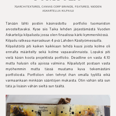
7GARCHITEXTURES
,
CANVAS CORP BRANDS
,
FEATURED
,
VUODEN
ASKARTELIJA KILPAILU
Tänään lähti postiin käsinsidottu portfolio tuomariston
arvosteltavaksi. Kyse siis Taika lehden järjestämästä Vuoden
Askartelija kilpailusta jossa olen finaalissa kärki kymmenikössä.
Kilpailu ratkeaa marraskuun 4 pvä Lahden Käsityömessuilla.
Kilpailutöitä piti kaiken kaikkiaan tehdä kuusi joista kolme oli
ennalta määritelty sekä kolme vapaavalinnaista. Lopuksi piti
vielä käsin koota projektista portfolio. Deadline on vasta 4.10
mutta halusin olla ajoissa valmiina. Kilpailutyöt postaan vasta
myöhemmin mutta tässä muutama kuva tekemästäni
portfoliosta. Portfolion olen tehnyt ihan omalla tyylillä eikä
varmaankaan minkään sääntöjen mukaista. Otin vähän sitä sun
tätä ja lisäsin vähän sieltä sun täältä.