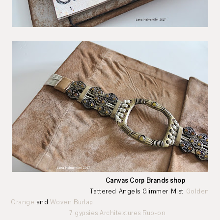
Canvas Corp Brands shop
Tattered Angels Glimmer Mist
Golden
Orange
and
Woven Burlap
7 gypsies Architextures Rub-on