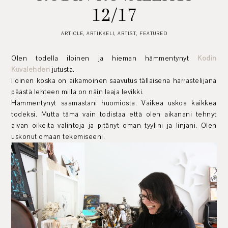
12/17
ARTICLE
,
ARTIKKELI
,
ARTIST
,
FEATURED
Olen todella iloinen ja hieman hämmentynyt
Kodin
Kuvalehden
jutusta.
Iloinen koska on aikamoinen saavutus tällaisena harrastelijana
päästä lehteen millä on näin laaja levikki.
Hämmentynyt saamastani huomiosta. Vaikea uskoa kaikkea
todeksi. Mutta tämä vain todistaa että olen aikanani tehnyt
aivan oikeita valintoja ja pitänyt oman tyylini ja linjani. Olen
uskonut omaan tekemiseeni.