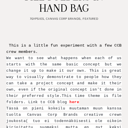
HAND BAG
7GYPSIES
,
CANVAS CORP BRANDS
,
FEATURED
This is a little fun experiment with a few CCB
crew members.
We want to see what happens when each of us 
starts with the same basic concept but we 
change it up to make it our own.
 This is
 great 
way to visually demonstrate to people how they 
can take a project concept and make it their 
own, even if the original concept isn't done in 
their preferred style.This time theme is file 
folders. Link to CCB blog 
here
Tässä on pieni kokeilu muutaman muun kanssa 
tuolta Canvas Corp Brands creative crewn 
joukosta( tuo ei todennäköisesti ole oikein 
kirjoitettu suomeksi mutta en nyt keksi 