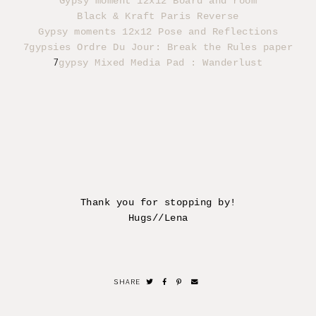
Gypsy moment 12x12 Board and room
Black & Kraft Paris Reverse
Gypsy moments 12x12 Pose and Reflections
7gypsies Ordre Du Jour: Break the Rules paper
7
gypsy Mixed Media Pad : Wanderlust
Thank you for stopping by!
Hugs//Lena
SHARE