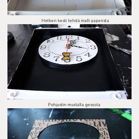
Hetken kesti tehdä malli paperista
Pohjustin mustalla gessola