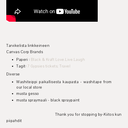
Tarvikelista linkkeineen
Canvas Corp Brands
Paperi :
Black & Kraft Love.Live.Laugh
Tagit:
7 Gypsies tickets; Travel
Diverse
Washiteippi paikallisesta kaupasta - washitape from
our local store
musta gesso
musta spraymaali - black spraypaint
Thank you for stopping by-Kiitos kun
piipahdit