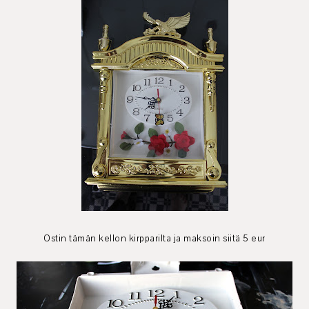
Ostin tämän kellon kirpparilta ja maksoin siitä 5 eur