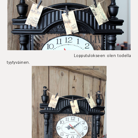
Lopputulokseen olen todella
tyytyväinen.