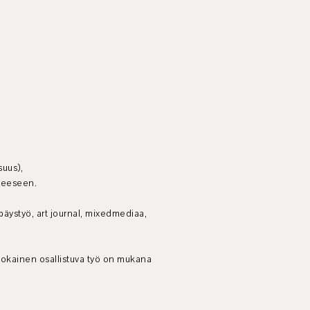
suus),
steeseen.
ppäystyö, art journal, mixedmediaa,
.
. Jokainen osallistuva työ on mukana