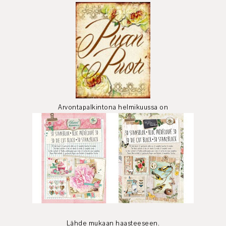
Arvontapalkintona helmikuussa on
Lähde mukaan haasteeseen.