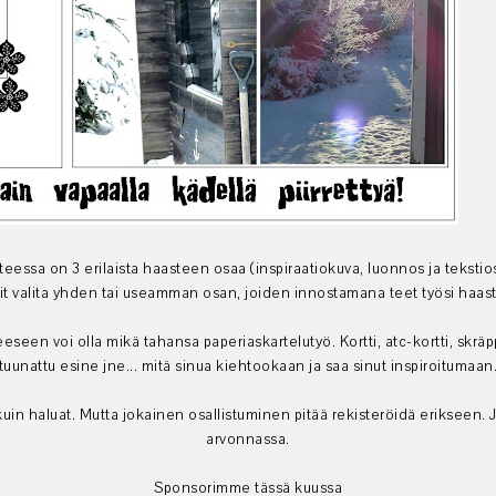
eessa on 3 erilaista haasteen osaa (inspiraatiokuva, luonnos ja tekstio
oit valita yhden tai useamman osan, joiden innostamana teet työsi haa
eeseen voi olla mikä tahansa paperiaskartelutyö. Kortti, atc-kortti, skrä
tuunattu esine jne... mitä sinua kiehtookaan ja saa sinut inspiroitumaan
 kuin haluat. Mutta jokainen osallistuminen pitää rekisteröidä erikseen
arvonnassa.
Sponsorimme tässä kuussa