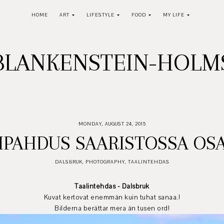
HOME
ART
LIFESTYLE
FOOD
MY LIFE
BLANKENSTEIN-HOL
MONDAY, AUGUST 24, 2015
IIPAHDUS SAARISTOSSA OSA
DALSBRUK
,
PHOTOGRAPHY
,
TAALINTEHDAS
Taalintehdas - Dalsbruk
Kuvat kertovat enemmän kuin tuhat sanaa.!
Bilderna berättar mera än tusen ord!