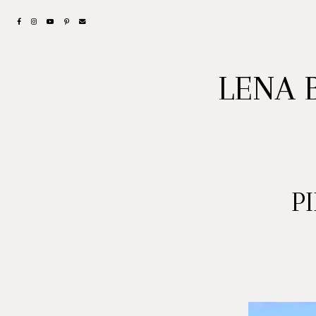
LENA 
P