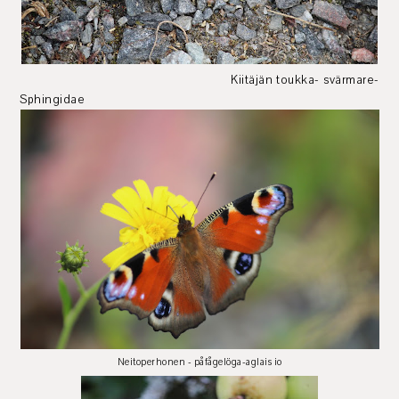
Kiitäjän toukka- svärmare-
Sphingidae
Neitoperhonen - påfågelöga-aglais io