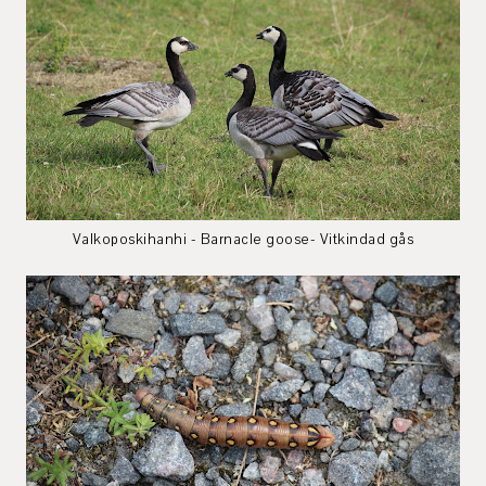
Valkoposkihanhi - Barnacle goose- Vitkindad gås