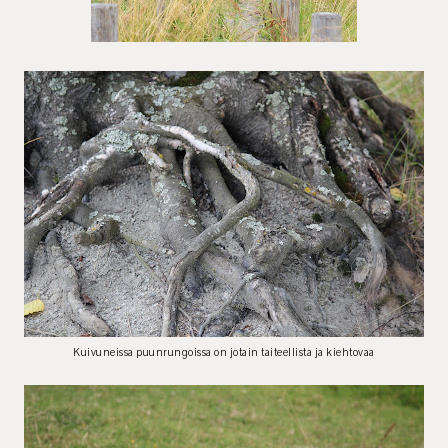
Kuivuneissa puunrungoissa on jotain taiteellista ja kiehtovaa