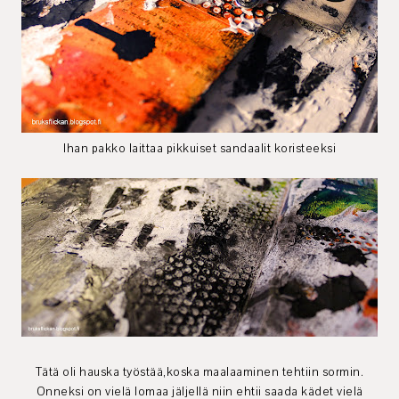
Ihan pakko laittaa pikkuiset sandaalit koristeeksi
Tätä oli hauska työstää,koska maalaaminen tehtiin sormin.
Onneksi on vielä lomaa jäljellä niin ehtii saada kädet vielä