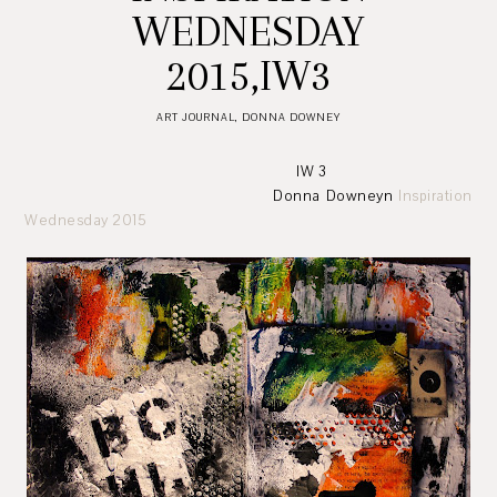
WEDNESDAY
2015,IW3
ART JOURNAL
,
DONNA DOWNEY
IW 3
Donna Downeyn
Inspiration
Wednesday 2015