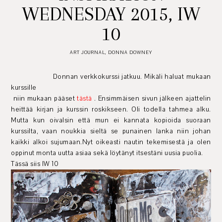
WEDNESDAY 2015, IW
10
ART JOURNAL
,
DONNA DOWNEY
Donnan verkkokurssi jatkuu. Mikäli haluat mukaan
kurssille
niin mukaan pääset
tästä
. Ensimmäisen sivun jälkeen ajattelin
heittää kirjan ja kurssin roskikseen. Oli todella tahmea alku.
Mutta kun oivalsin että mun ei kannata kopioida suoraan
kurssilta, vaan noukkia sieltä se punainen lanka niin johan
kaikki alkoi sujumaan.Nyt oikeasti nautin tekemisestä ja olen
oppinut monta uutta asiaa sekä löytänyt itsestäni uusia puolia.
Tässä siis IW 10