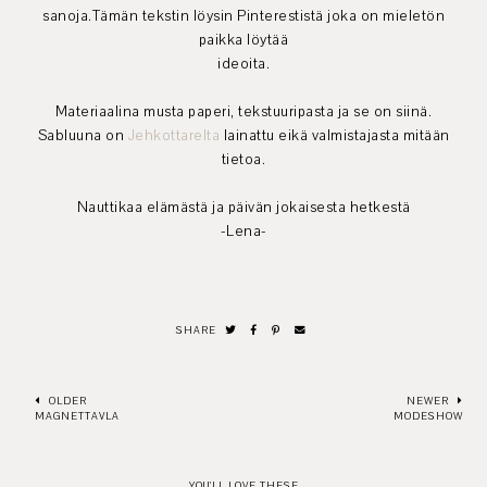
sanoja.Tämän tekstin löysin Pinterestistä joka on mieletön
paikka löytää
ideoita.
Materiaalina musta paperi, tekstuuripasta ja se on siinä.
Sabluuna on
Jehkottarelta
lainattu eikä valmistajasta mitään
tietoa.
Nauttikaa elämästä ja päivän jokaisesta hetkestä
-Lena-
SHARE
OLDER
NEWER
MAGNETTAVLA
MODESHOW
YOU'LL LOVE THESE