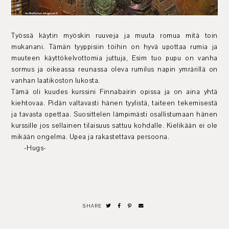
Työssä käytin myöskin ruuveja ja muuta romua mitä toin
mukanani. Tämän tyyppisiin töihin on hyvä upottaa rumia ja
muuteen käyttökelvottomia juttuja, Esim tuo pupu on vanha
sormus ja oikeassa reunassa oleva rumilus napin ymrärillä on
vanhan laatikoston lukosta.
Tämä oli kuudes kurssini Finnabairin opissa ja on aina yhtä
kiehtovaa. Pidän valtavasti hänen tyylistä, taiteen tekemisestä
ja tavasta opettaa. Suosittelen lämpimästi osallistumaan hänen
kurssille jos sellainen tilaisuus sattuu kohdalle. Kielikään ei ole
mikään ongelma. Upea ja rakastettava persoona.
-Hugs-
SHARE