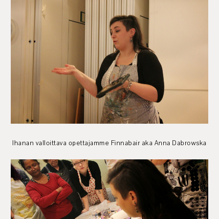
Ihanan valloittava opettajamme Finnabair aka Anna Dabrowska