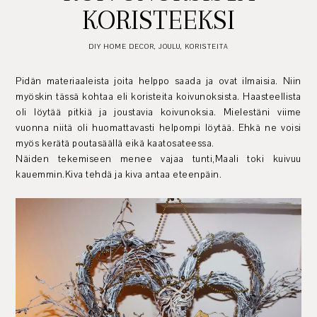
KORISTEEKSI
DIY HOME DECOR
,
JOULU
,
KORISTEITA
Pidän materiaaleista joita helppo saada ja ovat ilmaisia. Niin
myöskin tässä kohtaa eli koristeita koivunoksista. Haasteellista
oli löytää pitkiä ja joustavia koivunoksia. Mielestäni viime
vuonna niitä oli huomattavasti helpompi löytää. Ehkä ne voisi
myös kerätä poutasäällä eikä kaatosateessa.
Näiden tekemiseen menee vajaa tunti,Maali toki kuivuu
kauemmin.Kiva tehdä ja kiva antaa eteenpäin.