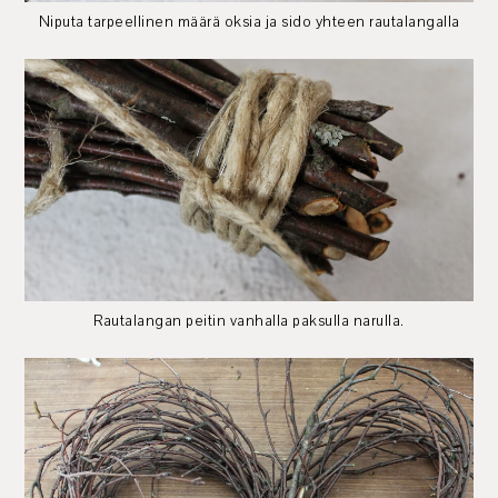
Niputa tarpeellinen määrä oksia ja sido yhteen rautalangalla
Rautalangan peitin vanhalla paksulla narulla.