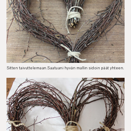
Sitten taivuttelemaan.Saatuani hyvän mallin sidoin päät yhteen.