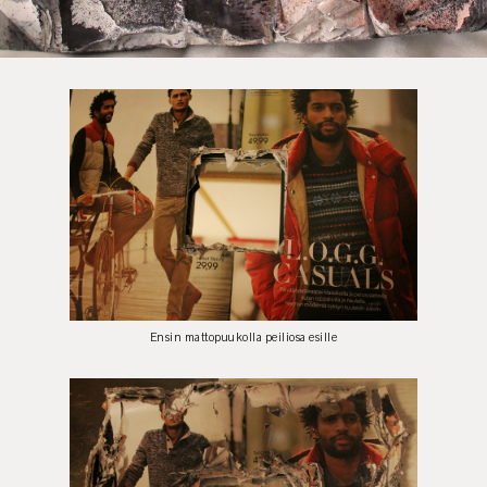
Ensin mattopuukolla peiliosa esille