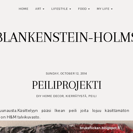
HOME
ART
LIFESTYLE
FOOD
MY LIFE
BLANKENSTEIN-HOL
SUNDAY, OCTOBER 12, 2014
PEILIPROJEKTI
DIY HOME DECOR
,
KIERRÄTYSTÄ
,
PEILI
uunausta.Käsittelyyn pääsi Ikean peili joita lojuu käsittämätön m
a on H&M talvikuvasto.