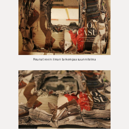
Reunat revin ilman tarkempaa suunnitelma