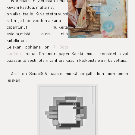
Normaalistin vierastan oman
kuvani käyttöä, mutta nyt
on aika itselle. Kuva otettu vuosi
sitten ja tuon vuoden aikana
tapahtunut huikeita
asioita,mistä olen niin
kiitollinen.
Leiskan pohjana on
7 Dots
studion
ihana Dreamer paperi.Kaikki muut koristeet ovat
pääsääntöisesti jotain vanhoja kaapin kätköistä esiin kaivettuja.
Tässä on Scrap365 haaste, minkä pohjalta loin tuon oman
leiskani.